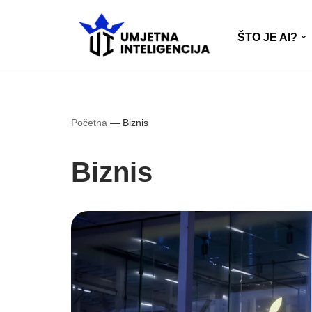
ŠTO JE AI?
Skip
to
content
Početna
—
Biznis
Biznis