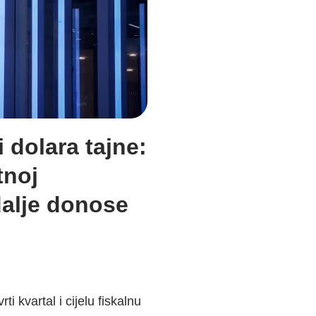
 dolara tajne:
tnoj
 dalje donose
ti kvartal i cijelu fiskalnu