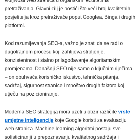
vidljivosti web stranica u organskim rezultatima
pretraživanja. Glavni cilj je postići što veći broj kvalitetnih
posjetitelja kroz pretraživače poput Googlea, Binga i drugih
platformi.
Kod razumijevanja SEO-a, važno je znati da se radi o
dugotrajnom procesu koji zahtijeva strpljenje,
konzistentnost i stalno prilagođavanje algoritamskim
promjenama. Današnji SEO nije samo o ključnim riječima
– on obuhvaća korisničko iskustvo, tehnička pitanja,
sadržaj, sigurnost stranice i mnoštvo drugih faktora koji
utječu na pozicioniranje.
Moderna SEO strategija mora uzeti u obzir različite
vrste
umjetne inteligencije
koje Google koristi za evaluaciju
web stranica. Machine learning algoritmi postaju sve
sofisticiraniji u prepoznavanju kvalitetnog sadržaja i