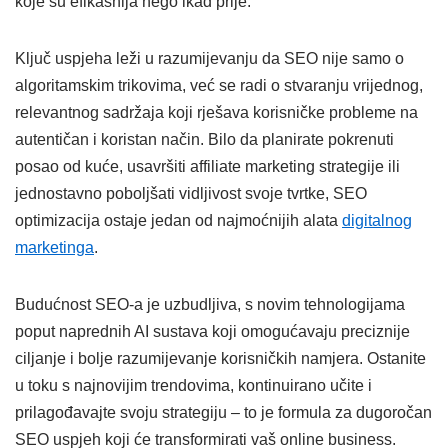
koje su efikasnija nego ikad prije.
Ključ uspjeha leži u razumijevanju da SEO nije samo o
algoritamskim trikovima, već se radi o stvaranju vrijednog,
relevantnog sadržaja koji rješava korisničke probleme na
autentičan i koristan način. Bilo da planirate pokrenuti
posao od kuće, usavršiti affiliate marketing strategije ili
jednostavno poboljšati vidljivost svoje tvrtke, SEO
optimizacija ostaje jedan od najmoćnijih alata
digitalnog
marketinga
.
Budućnost SEO-a je uzbudljiva, s novim tehnologijama
poput naprednih AI sustava koji omogućavaju preciznije
ciljanje i bolje razumijevanje korisničkih namjera. Ostanite
u toku s najnovijim trendovima, kontinuirano učite i
prilagođavajte svoju strategiju – to je formula za dugoročan
SEO uspjeh koji će transformirati vaš online business.