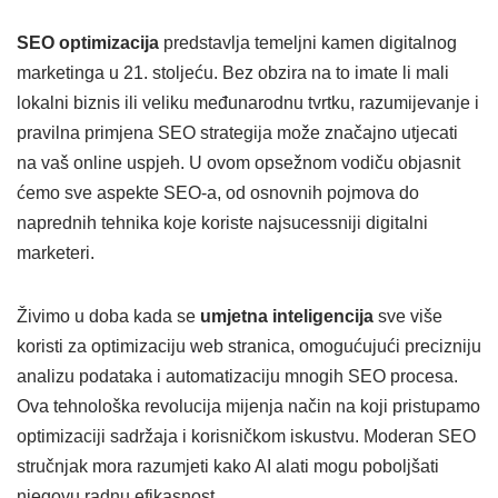
SEO optimizacija
predstavlja temeljni kamen digitalnog
marketinga u 21. stoljeću. Bez obzira na to imate li mali
lokalni biznis ili veliku međunarodnu tvrtku, razumijevanje i
pravilna primjena SEO strategija može značajno utjecati
na vaš online uspjeh. U ovom opsežnom vodiču objasnit
ćemo sve aspekte SEO-a, od osnovnih pojmova do
naprednih tehnika koje koriste najsucessniji digitalni
marketeri.
Živimo u doba kada se
umjetna inteligencija
sve više
koristi za optimizaciju web stranica, omogućujući precizniju
analizu podataka i automatizaciju mnogih SEO procesa.
Ova tehnološka revolucija mijenja način na koji pristupamo
optimizaciji sadržaja i korisničkom iskustvu. Moderan SEO
stručnjak mora razumjeti kako AI alati mogu poboljšati
njegovu radnu efikasnost.