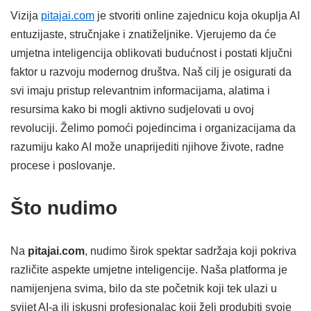
Vizija
pitajai.com
je stvoriti online zajednicu koja okuplja AI
entuzijaste, stručnjake i znatiželjnike. Vjerujemo da će
umjetna inteligencija oblikovati budućnost i postati ključni
faktor u razvoju modernog društva. Naš cilj je osigurati da
svi imaju pristup relevantnim informacijama, alatima i
resursima kako bi mogli aktivno sudjelovati u ovoj
revoluciji. Želimo pomoći pojedincima i organizacijama da
razumiju kako AI može unaprijediti njihove živote, radne
procese i poslovanje.
Što nudimo
Na
pitajai.com
, nudimo širok spektar sadržaja koji pokriva
različite aspekte umjetne inteligencije. Naša platforma je
namijenjena svima, bilo da ste početnik koji tek ulazi u
svijet AI-a ili iskusni profesionalac koji želi produbiti svoje