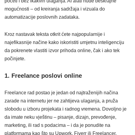
početi i bez ikakvih ulaganja. AI alati nude beskrajne
mogućnosti – od kreiranja sadržaja i vizuala do
automatizacije poslovnih zadataka.
Kroz nastavak teksta otkrit ćete najpopularnije i
najefikasnije načine kako iskoristiti umjetnu inteligenciju
da pokrenete vlastiti izvor prihoda online, čak i ako tek
počinjete.
1. Freelance poslovi online
Freelance rad postao je jedan od najtraženijih načina
zarade na internetu jer ne zahtijeva ulaganja, a pruža
slobodu u izboru projekata i radnog vremena. Dovoljno je
da imate neku vještinu – pisanje, dizajn, prevođenje,
marketing, ili rad s podacima – i da je ponudite na
platformama kao što su Upwork, Fiverr ili Freelancer.