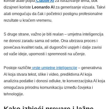
koriste alate poput
Claude AI
za istraživanje tema, dok
dizajneri koriste
Leonardo AI
za generisanje vizuala. Takvi
alati omogućuju da čak i početnici postignu profesionalne
rezultate u kraćem vremenu.
S druge strane, važno je biti realan – umjetna inteligencija
ne donosi zaradu sama od sebe. Ona ubrzava proces i
povećava kvalitet rada, ali dugoročni uspjeh i dalje zavisi
od vaše ideje, upornosti i spremnosti na učenje.
Postoje različite
vrste umjetne inteligencije
– generativna
AI koja stvara tekst, slike i video, prediktivna AI koja
analizira podatke i donosi odluke, te konverzacijska AI koja
omogućava prirodnu komunikaciju između čovjeka i
tehnologije.
Kako izbjeći prevare i lažne