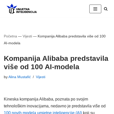
Skip
to
content
Početna
—
Vijesti
—
Kompanija Alibaba predstavila više od 100
AI-modela
Kompanija Alibaba predstavila
više od 100 AI-modela
by
Alina Mustafić
Vijesti
Kineska kompanija Alibaba, poznata po svojim
tehnološkim inovacijama, nedavno je predstavila više od
100 novih modela umjetne inteligencije (AI)
koji su