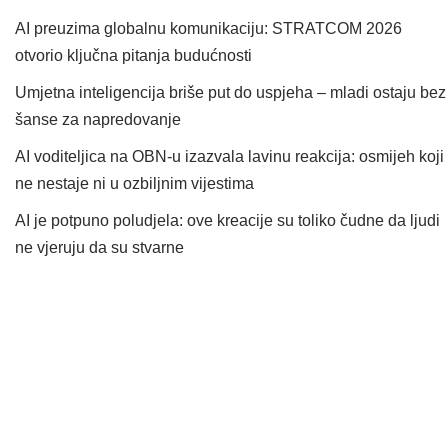
AI preuzima globalnu komunikaciju: STRATCOM 2026
otvorio ključna pitanja budućnosti
Umjetna inteligencija briše put do uspjeha – mladi ostaju bez
šanse za napredovanje
AI voditeljica na OBN-u izazvala lavinu reakcija: osmijeh koji
ne nestaje ni u ozbiljnim vijestima
AI je potpuno poludjela: ove kreacije su toliko čudne da ljudi
ne vjeruju da su stvarne